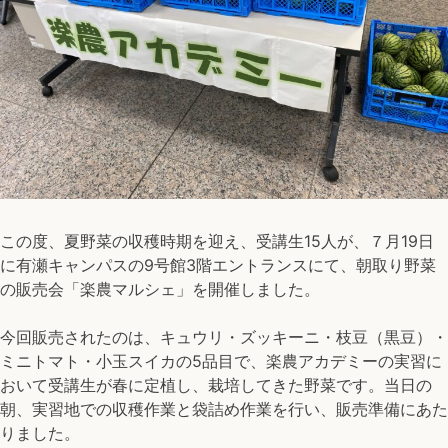
この度、夏野菜の収穫時期を迎え、受講生15人が、７月
19
日
に有瀬キャンパスの
9
号館
3
階エントランスにて、朝取り野菜
の販売会「楽農マルシェ」を開催しました。
今回販売されたのは、キュウリ・ズッキーニ・枝豆（黒豆）・
ミニトマト・小玉スイカの
5
品目で、楽農アカデミーの実習に
おいて受講生が春に定植し、栽培してきた野菜です。当日の
朝、実習地での収穫作業と袋詰め作業を行い、販売準備にあた
りました。