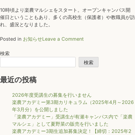
10時頃より楽農マルシェをスタート。オープンキャンパス開
催日ということもあり、多くの高校生（保護者）や教職員が訪
れ、盛況となりました。
on
Posted in
お知らせ
Leave a Comment
「楽
農
検索
ア
検索
カ
デ
最近の投稿
ミ
ー」
2026年度受講生の募集を行いません
受
楽農アカデミー第3期カリキュラム（2025年4月～2026
講
年3月分）を公開しました
生
「楽農アカデミー」受講生が有瀬キャンパス内で「楽農
が
マルシェ」として夏野菜の販売を行いました
有
楽農アカデミー3期生追加募集決定！【締切：2025年2
瀬