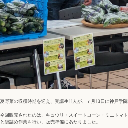
「楽
農
マ
ル
シ
ェ」
と
し
て
夏
野
菜
の
販
売
夏野菜の収穫時期を迎え、受講生11人が、７月13日に神戸
を
行
今回販売されたのは、キュウリ・スイートコーン・ミニトマト
い
と袋詰め作業を行い、販売準備にあたりました。
ま