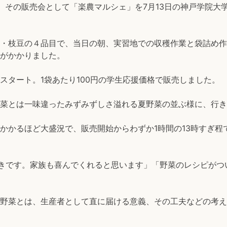
、その販売会として「楽農マルシェ」を7月13日の
神戸学院大学
・枝豆の４品目で、当日の朝、実習地での収穫作業と袋詰め作
がかかりました。
スタート。
1袋あたり100円の学生応援価格で販売しました。
菜とは一味違ったみずみずしさ溢れる夏野菜の並ぶ様に、行き
かかるほど大盛況で、販売開始からわずか
1時間の13時すぎ
驚きです。家族も喜んでくれると思います」「野菜のレシピが
野菜とは、生産者として直に届ける意義、その工夫などの考え