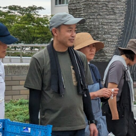
大
学
ポ
ー
ト
ア
イ
ラ
ン
ド
第
１
キ
ャ
ン
パ
ス
で