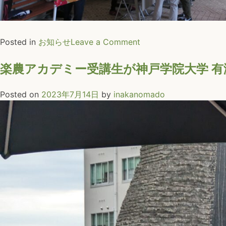
on
Posted in
お知らせ
Leave a Comment
楽
農
楽農アカデミー受講生が神戸学院大学 
ア
カ
Posted on
2023年7月14日
by
inakanomado
デ
ミ
ー
受
講
生
が
神
戸
学
院